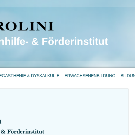
hilfe- & Förderinstitut
EGASTHENIE & DYSKALKULIE
ERWACHSENENBILDUNG
BILDU
I
 & Förderinstitut